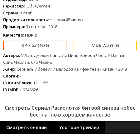
Режиссер:
Юй Жунгуан
Страна:
Китай
Продолжительность:
~ серия 45 минут
Премьера:
3 сентября 2018
Качество:
HDRip
7.53
7.5
(4636)
(943)
Актеры:
У Лэй, Джелли Линь, Ли Цинь, Бэйрон Чэнь, У Цзячэн,
Синь Чжилэй, Сяо Чжань
Жанр:
Сериалы / боевик / мелодрама / фэнтези / Китай / 2018
Слоган:
-
ID КиноПоиск:
1211155
ID IMDB:
tt9248626
Смотреть Сериал Расколотая битвой синева небес
бесплатно в хорошем качестве
Смотреть онлайн
YouTube трейлер