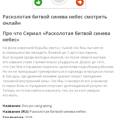
Расколотая битвой синева небес смотреть
онлайн
Про что Сериал «Расколотая битвой синева
небес»
На фоне извечной борьбы света с тьмой Сяо Янь пытается
в совершенстве овладеть боевой ци. С детства парень
был лучшим среди молодых воинов, но после смерти матери
его навыки стали стремительно ухудшаться. Дошло до того,
что Сяо Яня отправили помогать целителям подсобным рабочим.
Но он не прекращал тренироваться и однажды в процессе попал
в Зал душ, где древний алхимик хранил секрет овладения
техникой внутренней силы. Сяо Янь становится его учеником
и через боль и страдания получает долгожданный результат.
Теперь он готов найти и наказать тех, из-за кого умерла
его мать.
Название:
Dou po cang qiong
Название (RU):
Расколотая битвой синева небес
Год выхода:
2018