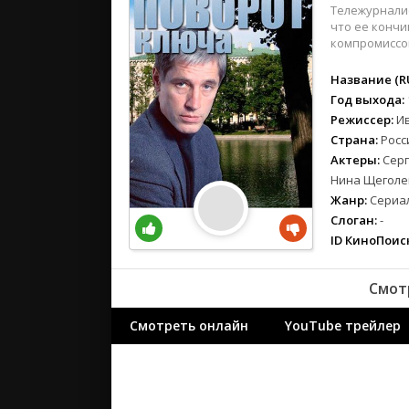
вестерн
Тележурналис
военный
что ее кончи
компромиссов
детектив
детский
Название (RU
для взрос
Год выхода:
Режиссер:
И
документ
Страна:
Росс
история
Актеры:
Серг
драма
Нина Щеголе
комедия
Жанр:
Сериал
коротком
Слоган:
-
криминал
ID КиноПоиск
мелодрам
Смот
музыка
мюзикл
Смотреть онлайн
YouTube трейлер
приключе
семейный
спорт
триллер