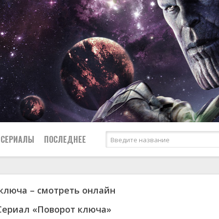
СЕРИАЛЫ
ПОСЛЕДНЕЕ
ключа – смотреть онлайн
я
биография
Россия
Австралия
1950
1973
боевик
США
Аргентина
1951
1984
Сериал «Поворот ключа»