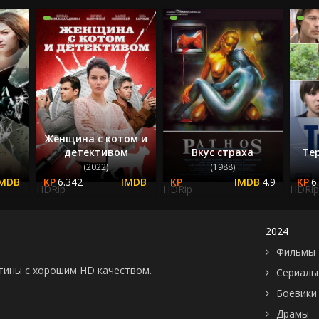
2023
2024
2025
Женщина с котом и
детективом
Вкус страха
Те
(2022)
(1988)
6.342
4.9
6
HDRip
HDRip
HDRip
2024
Фильмы 
картины с хорошим HD качеством.
Сериалы
Боевики
Драмы