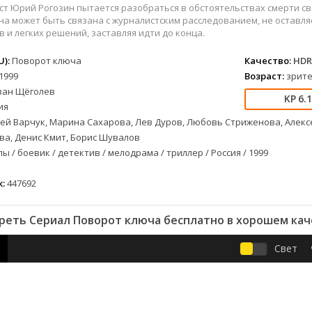
вестерн
СССР
Беларусь
1952
1990
т Юрий Рогозин пытается разобраться в обстоятельствах смерти св
военный
Австралия
Бельгия
1953
1997
на может быть связана с журналистским расследованием, не оставля
 и легких решений, заставляя идти до конца.
детектив
Австрия
Бразилия
1954
1998
документальный
Аргентина
Великобритания
1955
1999
):
Поворот ключа
Качество:
HDR
лых
драма
Афганистан
Венесуэла
1956
2000
1999
Возраст:
зрите
ван Щёголев
альный
история
Беларусь
Германия
1957
2001
6.1
ия
комедия
Бельгия
Дания
1959
2002
ей Варчук, Марина Сахарова, Лев Дуров, Любовь Стриженова, Алекс
криминал
Болгария
Китай
1960
2003
ва, Денис Кмит, Борис Шувалов
мелодрама
Бразилия
Корея Южная
1961
2004
ы / боевик / детектив / мелодрама / триллер / Россия / 1999
етражка
мюзикл
Великобритания
Мексика
1962
2005
приключения
Венгрия
Перу
1963
2006
:
447692
а
семейный
Гвинея
Польша
1965
2007
реть Сериал Поворот ключа бесплатно в хорошем кач
спорт
Германия (ГДР)
Португалия
1966
2008
триллер
Германия (ФРГ)
Сингапур
1967
2009
Свет
ния
ужасы
Гонконг
Тайвань
1968
2010
фантастика
Греция
Турция
1969
2011
фэнтези
Дания
Франция
1970
2012
музыка
Египет
Хорватия
1971
2013