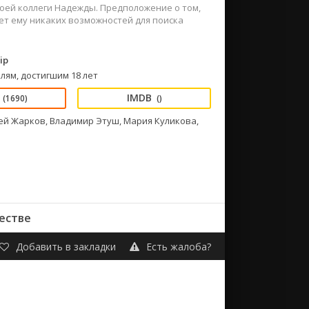
оей коллеги Надежды. Предположение о том,
ет ему никаких возможностей для поиска
ip
лям, достигшим 18 лет
(1690)
()
ей Жарков, Владимир Этуш, Мария Куликова,
естве
Добавить в закладки
Есть жалоба?