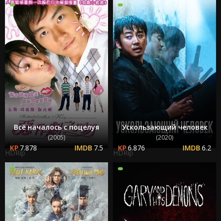
Всё началось с поцелуя
Ускользающий человек
(2005)
(2020)
7.878
7.5
6.876
6.2
HDRip
HDRip