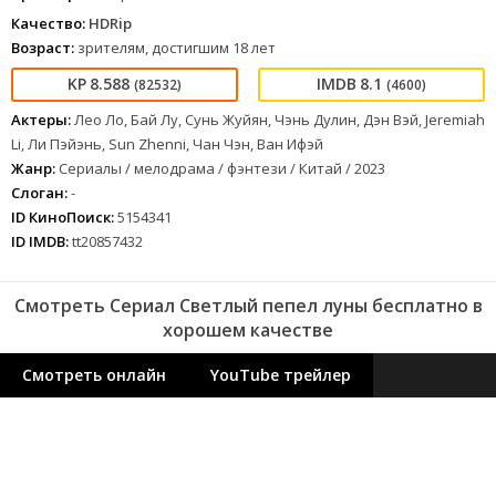
Качество:
HDRip
Возраст:
зрителям, достигшим 18 лет
8.588
8.1
(82532)
(4600)
Актеры:
Лео Ло, Бай Лу, Сунь Жуйян, Чэнь Дулин, Дэн Вэй, Jeremiah
Li, Ли Пэйэнь, Sun Zhenni, Чан Чэн, Ван Ифэй
Жанр:
Сериалы / мелодрама / фэнтези / Китай / 2023
Слоган:
-
ID КиноПоиск:
5154341
ID IMDB:
tt20857432
Смотреть Сериал Светлый пепел луны бесплатно в
хорошем качестве
Смотреть онлайн
YouTube трейлер