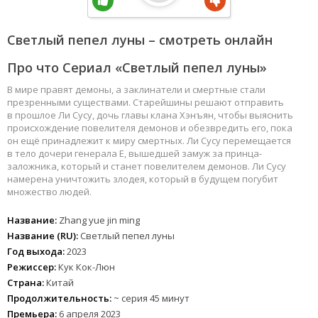
Светлый пепел луны – смотреть онлайн
Про что Сериал «Светлый пепел луны»
В мире правят демоны, а заклинатели и смертные стали
презренными существами. Старейшины решают отправить
в прошлое Ли Сусу, дочь главы клана Хэнъян, чтобы выяснить
происхождение повелителя демонов и обезвредить его, пока
он ещё принадлежит к миру смертных. Ли Сусу перемещается
в тело дочери генерала Е, вышедшей замуж за принца-
заложника, который и станет повелителем демонов. Ли Сусу
намерена уничтожить злодея, который в будущем погубит
множество людей.
Название:
Zhang yue jin ming
Название (RU):
Светлый пепел луны
Год выхода:
2023
Режиссер:
Кук Кок-Люн
Страна:
Китай
Продолжительность:
~ серия 45 минут
Премьера:
6 апреля 2023