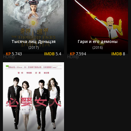
Тысяча лиц Дуньцзя
Гари и его демоны
(2017)
(2018)
5.743
5.4
7.594
8
HDRip
HDRip