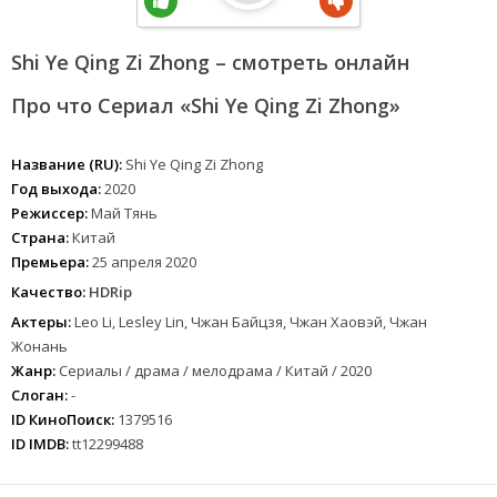
Shi Ye Qing Zi Zhong – смотреть онлайн
Про что Сериал «Shi Ye Qing Zi Zhong»
Название (RU):
Shi Ye Qing Zi Zhong
Год выхода:
2020
Режиссер:
Май Тянь
Страна:
Китай
Премьера:
25 апреля 2020
Качество:
HDRip
Актеры:
Leo Li, Lesley Lin, Чжан Байцзя, Чжан Хаовэй, Чжан
Жонань
Жанр:
Сериалы / драма / мелодрама / Китай / 2020
Слоган:
-
ID КиноПоиск:
1379516
ID IMDB:
tt12299488