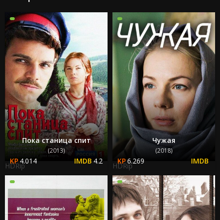
Пока станица спит
Чужая
(2013)
(2018)
4.014
4.2
6.269
HDRip
HDRip