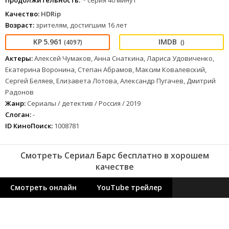
Продолжительность:
~ серия 40 минут
Качество:
HDRip
Возраст:
зрителям, достигшим 16 лет
5.961
(4097)
()
Актеры:
Алексей Чумаков, Анна Снаткина, Лариса Удовиченко,
Екатерина Воронина, Степан Абрамов, Максим Ковалевский,
Сергей Беляев, Елизавета Лотова, Александр Пугачев, Дмитрий
Радонов
Жанр:
Сериалы / детектив / Россия / 2019
Слоган:
-
ID КиноПоиск:
1008781
Смотреть Сериал Барс бесплатно в хорошем
качестве
Смотреть онлайн
YouTube трейлер