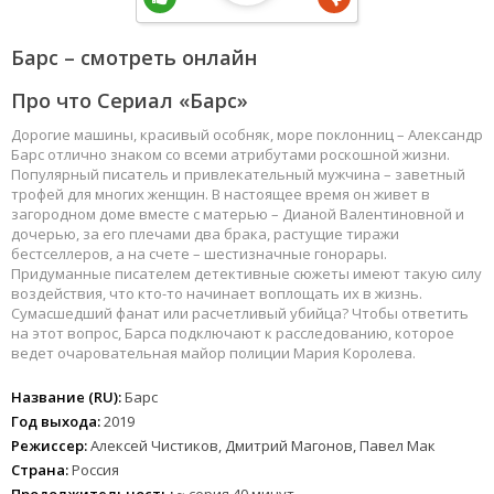
Барс – смотреть онлайн
Про что Сериал «Барс»
Дорогие машины, красивый особняк, море поклонниц – Александр
Барс отлично знаком со всеми атрибутами роскошной жизни.
Популярный писатель и привлекательный мужчина – заветный
трофей для многих женщин. В настоящее время он живет в
загородном доме вместе с матерью – Дианой Валентиновной и
дочерью, за его плечами два брака, растущие тиражи
бестселлеров, а на счете – шестизначные гонорары.
Придуманные писателем детективные сюжеты имеют такую силу
воздействия, что кто-то начинает воплощать их в жизнь.
Сумасшедший фанат или расчетливый убийца? Чтобы ответить
на этот вопрос, Барса подключают к расследованию, которое
ведет очаровательная майор полиции Мария Королева.
Название (RU):
Барс
Год выхода:
2019
Режиссер:
Алексей Чистиков, Дмитрий Магонов, Павел Мак
Страна:
Россия