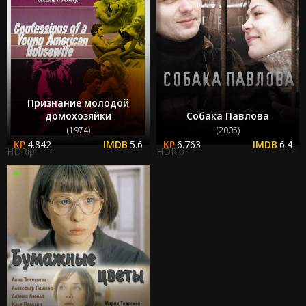
Признание молодой
домохозяйки
Собака Павлова
(1974)
(2005)
4.842
5.6
6.763
6.4
HDRip
HDRip