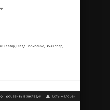
ip
е Каялар, Гёзде Тюркпенче, Гюн Копер,
Добавить в закладки
Есть жалоба?