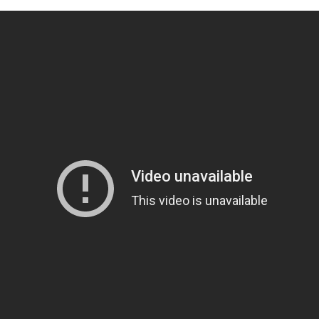
Таиланд
1989
Тайвань
1990
Турция
1991
Узбекистан
1992
Украина
1993
Филиппины
1994
Финляндия
1995
Франция
1996
Чехия
1997
Чехословакия
1998
Чили
1999
Швейцария
2000
Швеция
2001
Эстония
2002
ЮАР
2003
Югославия
2004
Югославия (ФР)
2005