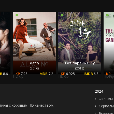
2023
2024
2025
е
Дело
Тот парень О Су
(2016)
(2018)
8.6
7.93
7.2
6.925
6.3
HDRip
HDRip
HDRip
2024
Фильмы 
картины с хорошим HD качеством.
Сериалы
Боевики