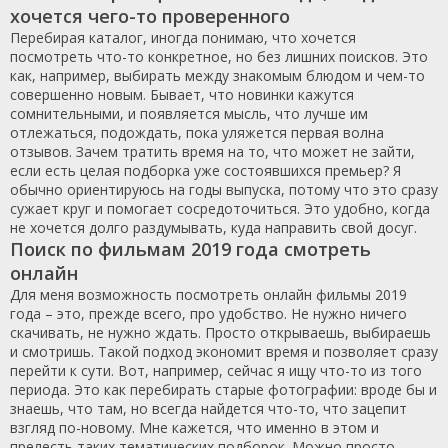
хочется чего-то проверенного
Перебирая каталог, иногда понимаю, что хочется
посмотреть что-то конкретное, но без лишних поисков. Это
как, например, выбирать между знакомым блюдом и чем-то
совершенно новым. Бывает, что новинки кажутся
сомнительными, и появляется мысль, что лучше им
отлежаться, подождать, пока уляжется первая волна
отзывов. Зачем тратить время на то, что может не зайти,
если есть целая подборка уже состоявшихся премьер? Я
обычно ориентируюсь на годы выпуска, потому что это сразу
сужает круг и помогает сосредоточиться. Это удобно, когда
не хочется долго раздумывать, куда направить свой досуг.
Поиск по фильмам 2019 года смотреть
онлайн
Для меня возможность посмотреть онлайн фильмы 2019
года – это, прежде всего, про удобство. Не нужно ничего
скачивать, не нужно ждать. Просто открываешь, выбираешь
и смотришь. Такой подход экономит время и позволяет сразу
перейти к сути. Вот, например, сейчас я ищу что-то из того
периода. Это как перебирать старые фотографии: вроде бы и
знаешь, что там, но всегда найдется что-то, что зацепит
взгляд по-новому. Мне кажется, что именно в этом и
прелесть таких тематических подборок. Можно просто