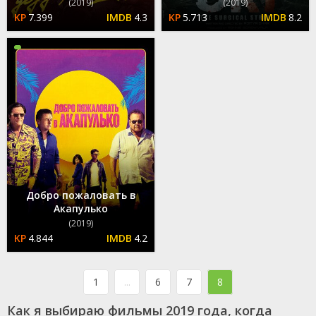
(2019)
(2019)
7.399
4.3
5.713
8.2
Добро пожаловать в
Акапулько
(2019)
4.844
4.2
1
...
6
7
8
Как я выбираю фильмы 2019 года, когда