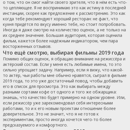
о том, что он смог найти своего зрителя, что в нём есть что-
то цепляющее. Я не воспринимаю это как истину в последней
инстанции, скорее как предложение к рассмотрению. Это как
когда тебе рекомендуют хороший ресторан: не факт, что
кухня придётся по вкусу именно тебе, но стоит попробовать.
Иногда я даже смотрю на количество оценок, а не только на
их среднее значение. Большая аудитория, которая оценила
фильм, кажется более надёжным индикатором, чем пара
восторженных отзывов.
Что ещё смотрю, выбирая фильмы 2019 года
Помимо общих оценок, я обращаю внимание на режиссёра и
актёрский состав. Если у меня есть любимые имена, то это
сильно упрощает задачу. Например, если я вижу, что какой-
то актёр, чьи работы мне обычно нравятся, сыграл в фильме
2019 года, то это уже достаточный повод, чтобы добавить
его в список для просмотра. Это как выбирать между
разными сортами кофе от одного и того же обжарщика:
знаешь, что качество будет примерно на одном уровне. Или,
если режиссёр уже зарекомендовал себя интересными
работами, то и к его новым проектам отношение более
доверительное. Это не значит, что я не готов к
экспериментам, просто иногда хочется чего-то более
предсказуемого и комфортного.