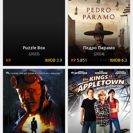
Puzzle Box
Педро Парамо
(2023)
(2024)
3.9
5.851
6.3