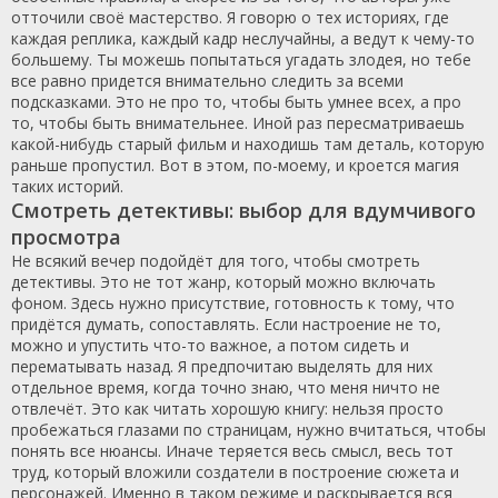
отточили своё мастерство. Я говорю о тех историях, где
каждая реплика, каждый кадр неслучайны, а ведут к чему-то
большему. Ты можешь попытаться угадать злодея, но тебе
все равно придется внимательно следить за всеми
подсказками. Это не про то, чтобы быть умнее всех, а про
то, чтобы быть внимательнее. Иной раз пересматриваешь
какой-нибудь старый фильм и находишь там деталь, которую
раньше пропустил. Вот в этом, по-моему, и кроется магия
таких историй.
Смотреть детективы: выбор для вдумчивого
просмотра
Не всякий вечер подойдёт для того, чтобы смотреть
детективы. Это не тот жанр, который можно включать
фоном. Здесь нужно присутствие, готовность к тому, что
придётся думать, сопоставлять. Если настроение не то,
можно и упустить что-то важное, а потом сидеть и
перематывать назад. Я предпочитаю выделять для них
отдельное время, когда точно знаю, что меня ничто не
отвлечёт. Это как читать хорошую книгу: нельзя просто
пробежаться глазами по страницам, нужно вчитаться, чтобы
понять все нюансы. Иначе теряется весь смысл, весь тот
труд, который вложили создатели в построение сюжета и
персонажей. Именно в таком режиме и раскрывается вся