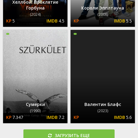
Хеллбой: Проклятие
Горбуна
Короли Эпплтауна
(2024)
(2008)
5
4.5
5.5
Сумерки
Валентин Блафс
(1990)
(2023)
7.347
7.2
5.6
ЗАГРУЗИТЬ ЕЩЕ