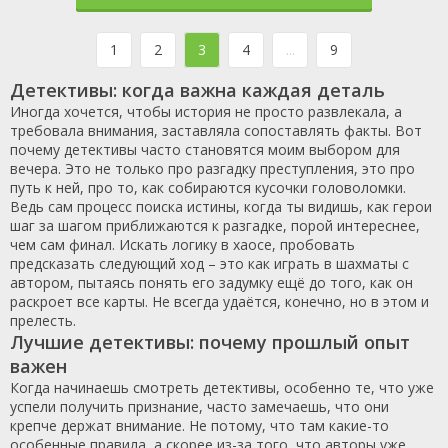
1
2
3
4
...
9
Детективы: когда важна каждая деталь
Иногда хочется, чтобы история не просто развлекала, а
требовала внимания, заставляла сопоставлять факты. Вот
почему детективы часто становятся моим выбором для
вечера. Это не только про разгадку преступления, это про
путь к ней, про то, как собираются кусочки головоломки.
Ведь сам процесс поиска истины, когда ты видишь, как герои
шаг за шагом приближаются к разгадке, порой интереснее,
чем сам финал. Искать логику в хаосе, пробовать
предсказать следующий ход – это как играть в шахматы с
автором, пытаясь понять его задумку ещё до того, как он
раскроет все карты. Не всегда удаётся, конечно, но в этом и
прелесть.
Лучшие детективы: почему прошлый опыт
важен
Когда начинаешь смотреть детективы, особенно те, что уже
успели получить признание, часто замечаешь, что они
крепче держат внимание. Не потому, что там какие-то
особенные правила, а скорее из-за того, что авторы уже