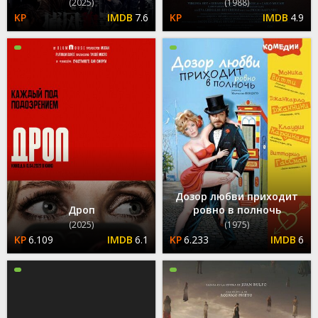
(2025)
(1988)
7.6
4.9
Дозор любви приходит
Дроп
ровно в полночь
(2025)
(1975)
6.109
6.1
6.233
6