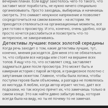
вечерних планах. Если вдруг захотелось чего-то такого, что
заставит мозг поработать, не нужно ничего специально
организовывать. Просто заходишь, выбираешь и начинаешь
смотреть. Это снимает ненужное напряжение и позволяет
сосредоточиться на самом важном – на истории. Не
приходится отвлекаться на организационные моменты, всё
уже готово к просмотру. И это, конечно, очень удобно, когда
просто хочется расслабиться и посмотреть что-то
интересное, не заморачиваясь.
Детективы лучшие: поиск золотой середины
Когда речь заходит о том, какие детективы лучшие, тут,
конечно, мнения расходятся. Для меня это не обязательно
те, что собрали все награды или стоят на вершине всех
топов. Я ищу что-то, что оставляет след, заставляет
задуматься даже после просмотра. Это может быть и
камерная история с парой актёров, и грандиозное полотно с
запутанным сюжетом. Главное, чтобы была логика, чтобы
поступки героев были объяснимы, а разгадка не появлялась
из ниоткуда. Я люблю, когда автор играет честно, даёт все
подсказки, но так искусно прячет их, что замечаешь только в
самом конце. Это как найти давно забытую вещь, которая
всегда была на виду, но ты её почему-то не замечал.