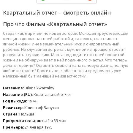
Квартальный отчет – смотреть онлайн
Про что Фильм «Квартальный отчет»
Старая как мир и вечно новая история. Молодая преуспевающая
женщина довольна своей работой и, казалось, счастлива в
личной жизни. У неё замечательный муж и очаровательный
ребёнок. Но случайная встреча с мужчиной из прошлого грозит
разрушить эту идиллию. Марта подводит итог своей прожитой
жизни и не обнаруживает в ней подлинного счастья. Что теперь
делать героине? Оставить семью и начать новую жизнь, полную
любви и страсти? Бросить возлюбленного и предпочесть уже
налаженный быт манящей неизвестности?..
Название:
Bilans kwartalny
Название (RU):
Квартальный отчет
Год выхода:
1974
Режиссер:
Кшиштоф Занусси
Страна:
Польша
Продолжительность:
1 ч 39 мин
Премьера:
21 января 1975