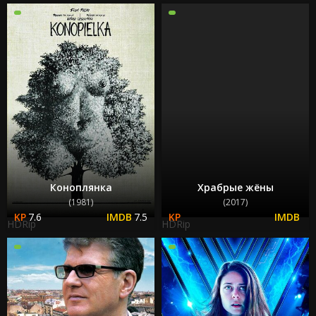
Коноплянка
Храбрые жёны
(1981)
(2017)
7.6
7.5
HDRip
HDRip