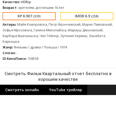
Качество:
HDRip
Возраст:
зрителям, достигшим 16 лет
6.907
6.9
(339)
(258)
Актеры:
Майя Коморовска, Петр Фрончевский, Марек Пивовский,
Зофья Мрозовска, Галина Миколайска, Мариуш Дмоховский,
Барбара Вшесиньска, Чип Тейлор, Эугения Херман, Эльжбета
Каркошка
Жанр:
Фильмы / драма / Польша / 1974
Слоган:
-
ID КиноПоиск:
158558
Смотреть Фильм Квартальный отчет бесплатно в
хорошем качестве
Смотреть онлайн
YouTube трейлер