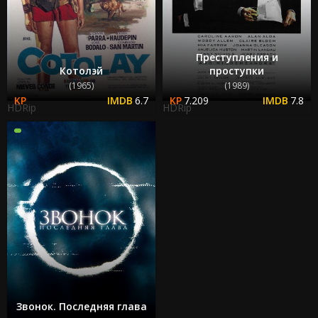
Преступления и
Котолэй
проступки
(1965)
(1989)
6.7
7.209
7.8
HDRip
HDRip
Звонок. Последняя глава