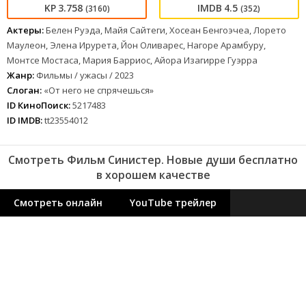
3.758
4.5
(3160)
(352)
Актеры:
Белен Руэда, Майя Сайтеги, Хосеан Бенгоэчеа, Лорето
Маулеон, Элена Ирурета, Йон Оливарес, Нагоре Арамбуру,
Монтсе Мостаса, Мария Барриос, Айора Изагирре Гуэрра
Жанр:
Фильмы / ужасы / 2023
Слоган:
«От него не спрячешься»
ID КиноПоиск:
5217483
ID IMDB:
tt23554012
Смотреть Фильм Синистер. Новые души бесплатно
в хорошем качестве
Смотреть онлайн
YouTube трейлер