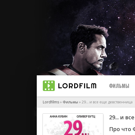
ФИЛЬМЫ
Lordfilms
»
Фильмы
» 29... и все еще девственница
29... и 
биографи
боевик
Про что 