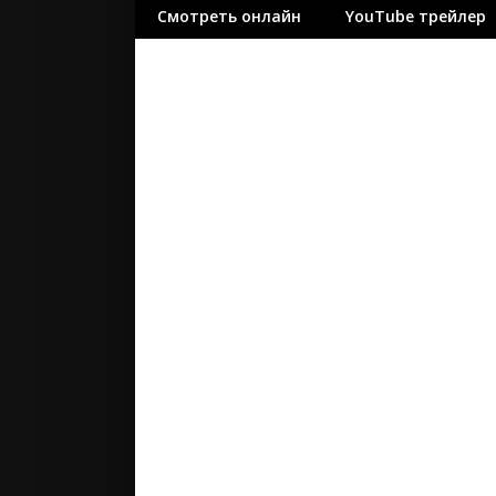
Смотреть онлайн
YouTube трейлер
ужасы
фантасти
фильм-ну
фэнтези