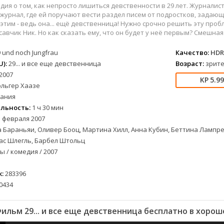
вестерн
СССР
Беларусь
1952
1990
дия о том, как непросто лишиться девственности в 29 лет. Журналис
военный
Австралия
Бельгия
1953
1997
урнал, где ей поручают вести раздел писем от подростков, задающ
 этим - ведь она... ещё девственница! Нужно срочно решить эту проб
детектив
Австрия
Бразилия
1954
1998
савчик Ник. Но как сказать ему, что он будет у неё первым? Смешна
документальный
Аргентина
Великобритания
1955
1999
 und noch Jungfrau
Качество:
HDR
лых
драма
Афганистан
Венесуэла
1956
2000
):
29... и все еще девственница
Возраст:
зрите
альный
история
Беларусь
Германия
1957
2001
2007
комедия
Бельгия
Дания
1959
2002
5.9
ольгер Хаазе
криминал
Болгария
Китай
1960
2003
ания
мелодрама
Бразилия
Корея Южная
1961
2004
льность:
1 ч 30 мин
етражка
мюзикл
Великобритания
Мексика
1962
2005
 февраля 2007
 Бараньяи, Оливер Бооц, Мартина Хилл, Анна Кубин, Беттина Лампре
приключения
Венгрия
Перу
1963
2006
ас Шлегль, Барбел Штольц
а
семейный
Гвинея
Польша
1965
2007
 / комедия / 2007
спорт
Германия (ГДР)
Португалия
1966
2008
триллер
Германия (ФРГ)
Сингапур
1967
2009
:
283396
ния
ужасы
Гонконг
Тайвань
1968
2010
0434
фантастика
Греция
Турция
1969
2011
фэнтези
Дания
Франция
1970
2012
ильм 29... и все еще девственница бесплатно в хорош
музыка
Египет
Хорватия
1971
2013