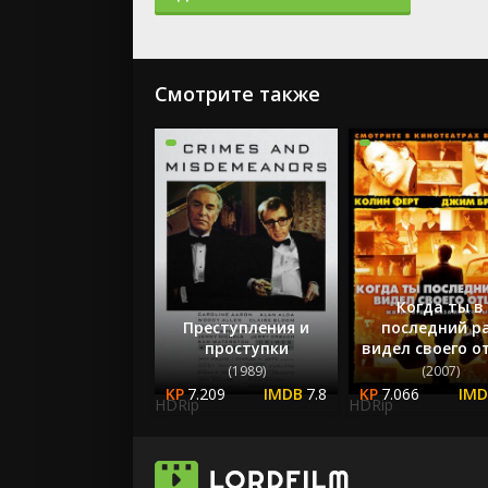
Смотрите также
Когда ты в
Преступления и
последний р
проступки
видел своего о
(1989)
(2007)
7.209
7.8
7.066
HDRip
HDRip