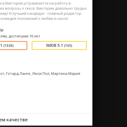
тка Виктория устраивается на работу в
их вопросы о сексе. Виктории довольно трудно
лему! И лучший кандидат - главный редактор
я комедия положений о любви и сексе!
ip
лям, достигшим 16 лет
91
5.1
(1026)
(165)
хт, Готард Ланге, Люси Пол, Мартина Мария
ем качестве