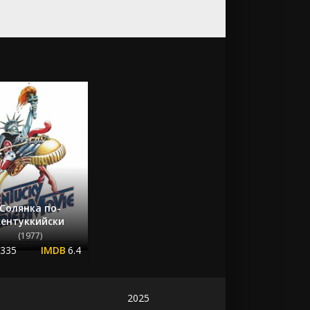
Солянка по-
кентуккийски
(1977)
.335
6.4
2025