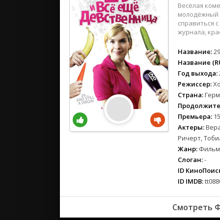
вестерн
Весёлая коме
военный
молодёжный ж
справиться с
детектив
журнала, кра
детский
Название:
29
для взрос
Название (RU
документ
Год выхода:
история
Режиссер:
Х
драма
Страна:
Герм
комедия
Продолжите
коротком
Премьера:
15
Актеры:
Вера
криминал
Ричерт, Тоби
мелодрам
Жанр:
Фильмы
музыка
Слоган:
-
мюзикл
ID КиноПоиск
приключе
ID IMDB:
tt088
семейный
спорт
Смотреть Ф
триллер