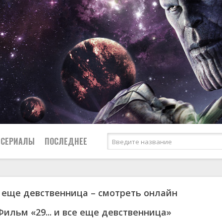
СЕРИАЛЫ
ПОСЛЕДНЕЕ
все еще девственница – смотреть онлайн
я
биография
Россия
Австралия
1950
1973
боевик
США
Аргентина
1951
1984
Фильм «29... и все еще девственница»