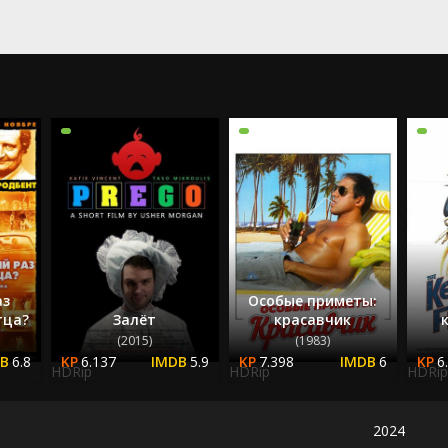
2023
2024
2025
аз
Особые приметы:
тца?
Залёт
красавчик
(2015)
(1983)
6.8
6.137
5.9
7.398
6
6
HDRip
HDRip
HDRip
2024