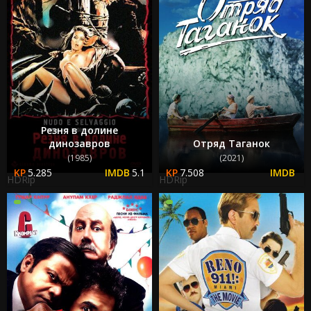
Резня в долине
динозавров
Отряд Таганок
(1985)
(2021)
5.285
5.1
7.508
HDRip
HDRip