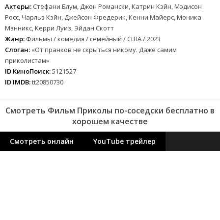
Актеры:
Стефани Блум, Джон Романски, Катрин Кэйн, Мэдисон
Росс, Чарльз Кэйн, Джейсон Фредерик, Кенни Майерс, Моника
Мэнникс, Керри Луиз, Эйдан Скотт
Жанр:
Фильмы / комедия / семейный / США / 2023
Слоган:
«От пранков не скрыться никому. Даже самим
приколистам»
ID КиноПоиск:
5121527
ID IMDB:
tt20850730
Смотреть Фильм Приколы по-соседски бесплатно в
хорошем качестве
Смотреть онлайн
YouTube трейлер