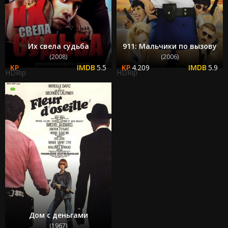
Их свела судьба
911: Мальчики по вызову
(2008)
(2006)
5.5
4.209
5.9
HDRip
HDRip
Дом с деньгами
(1967)