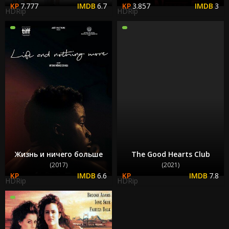
7.777
6.7
3.857
3
HDRip
HDRip
Жизнь и ничего больше
The Good Hearts Club
(2017)
(2021)
6.6
7.8
HDRip
HDRip