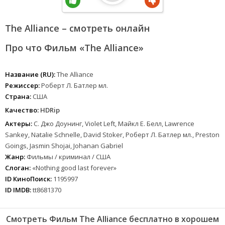
The Alliance – смотреть онлайн
Про что Фильм «The Alliance»
Название (RU):
The Alliance
Режиссер:
Роберт Л. Батлер мл.
Страна:
США
Качество:
HDRip
Актеры:
С. Джо Доунинг, Violet Left, Майкл Е. Белл, Lawrence
Sankey, Natalie Schnelle, David Stoker, Роберт Л. Батлер мл., Preston
Goings, Jasmin Shojai, Johanan Gabriel
Жанр:
Фильмы / криминал / США
Слоган:
«Nothing good last forever»
ID КиноПоиск:
1195997
ID IMDB:
tt8681370
Смотреть Фильм The Alliance бесплатно в хорошем