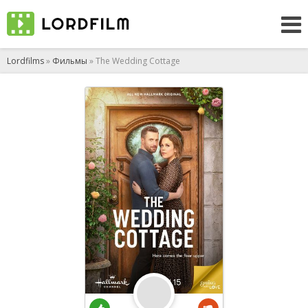
Lordfilms
»
Фильмы
» The Wedding Cottage