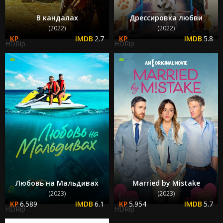
В кандалах
Дрессировка любви
(2022)
(2022)
2.7
5.8
HDRip
HDRip
Любовь на Мальдивах
Married by Mistake
(2023)
(2023)
6.589
6.1
5.954
5.7
HDRip
HDRip