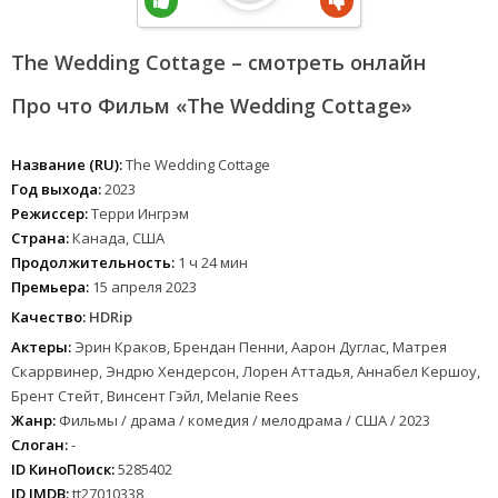
The Wedding Cottage – смотреть онлайн
Про что Фильм «The Wedding Cottage»
Название (RU):
The Wedding Cottage
Год выхода:
2023
Режиссер:
Терри Ингрэм
Страна:
Канада, США
Продолжительность:
1 ч 24 мин
Премьера:
15 апреля 2023
Качество:
HDRip
Актеры:
Эрин Краков, Брендан Пенни, Аарон Дуглас, Матрея
Скаррвинер, Эндрю Хендерсон, Лорен Аттадья, Аннабел Кершоу,
Брент Стейт, Винсент Гэйл, Melanie Rees
Жанр:
Фильмы / драма / комедия / мелодрама / США / 2023
Слоган:
-
ID КиноПоиск:
5285402
ID IMDB:
tt27010338