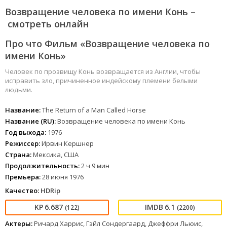
Возвращение человека по имени Конь –
смотреть онлайн
Про что Фильм «Возвращение человека по
имени Конь»
Человек по прозвищу Конь возвращается из Англии, чтобы
исправить зло, причиненное индейскому племени белыми
людьми.
Название:
The Return of a Man Called Horse
Название (RU):
Возвращение человека по имени Конь
Год выхода:
1976
Режиссер:
Ирвин Кершнер
Страна:
Мексика, США
Продолжительность:
2 ч 9 мин
Премьера:
28 июня 1976
Качество:
HDRip
6.687
6.1
(122)
(2200)
Актеры:
Ричард Харрис, Гэйл Сондергаард, Джеффри Льюис,