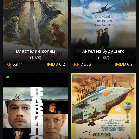
Властелин колец
Ангел из будущего
(1978)
(2002)
6.941
6.2
7.553
6.9
HDRip
HDRip