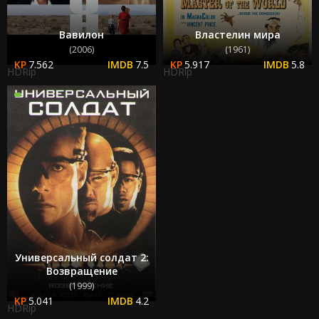
Вавилон
Властелин мира
(2006)
(1961)
7.562
7.5
5.917
5.8
HDRip
HDRip
Универсальный солдат 2:
Возвращение
(1999)
5.041
4.2
HDRip