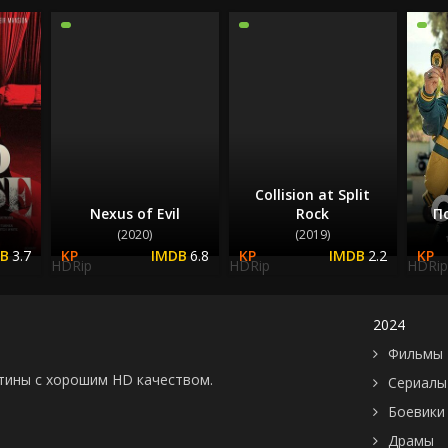
2023
2024
2025
Collision at Split
Nexus of Evil
Rock
П
(2020)
(2019)
3.7
6.8
2.2
HDRip
HDRip
HDRip
2024
Фильмы 
картины с хорошим HD качеством.
Сериалы
Боевики
Драмы