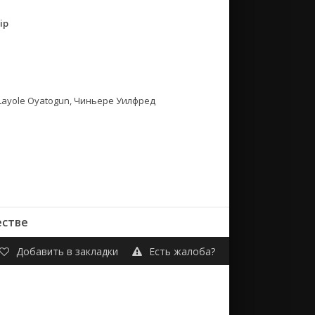
ip
 Layole Oyatogun, Чиньере Уилфред
естве
Добавить в закладки
Есть жалоба?