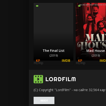
The Final List
Mad House
(2019)
(2019)
HDRip
HDRip
(C) Copyright "LordFilm" - на сайте 32.564 