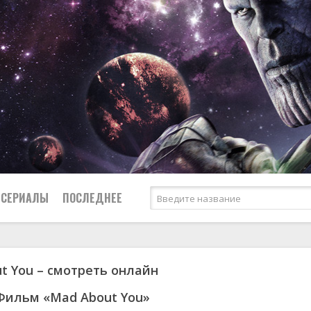
СЕРИАЛЫ
ПОСЛЕДНЕЕ
t You – смотреть онлайн
я
биография
Россия
Австралия
1950
1973
боевик
США
Аргентина
1951
1984
Фильм «Mad About You»