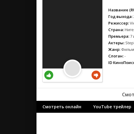
вестерн
военный
Название (RU
детектив
Год выхода:
Режиссер:
Vi
детский
Страна:
Ниге
для взрос
Премьера:
7 
документ
Актеры:
Step
история
Жанр:
Фильмы
драма
Слоган:
-
ID КиноПоиск
комедия
коротком
криминал
мелодрам
Смот
музыка
мюзикл
Смотреть онлайн
YouTube трейлер
приключе
семейный
спорт
триллер