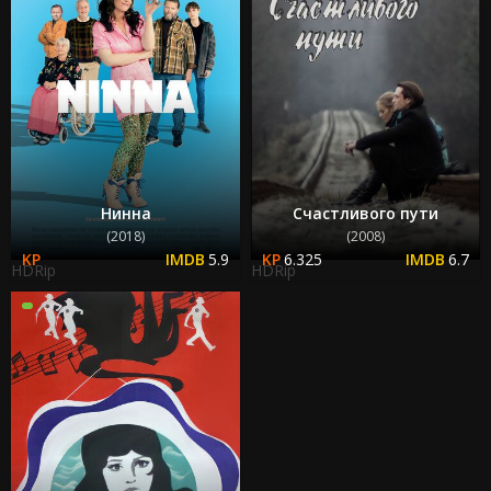
Нинна
Счастливого пути
(2018)
(2008)
5.9
6.325
6.7
HDRip
HDRip