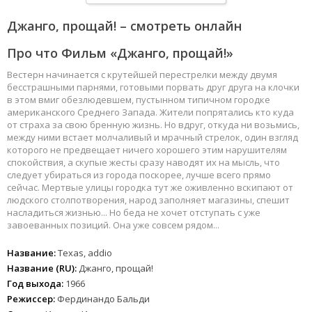
Джанго, прощай! – смотреть онлайн
Про что Фильм «Джанго, прощай!»
Вестерн начинается с крутейшей перестрелки между двумя
бесстрашными парнями, готовыми порвать друг друга на клочки
в этом вмиг обезлюдевшем, пустынном типичном городке
американского Среднего Запада. Жители попрятались кто куда
от страха за свою бренную жизнь. Но вдруг, откуда ни возьмись,
между ними встает молчаливый и мрачный стрелок, один взгляд
которого не предвещает ничего хорошего этим нарушителям
спокойствия, а скупые жесты сразу наводят их на мысль, что
следует убираться из города поскорее, лучше всего прямо
сейчас. Мертвые улицы городка тут же оживленно вскипают от
людского столпотворения, народ заполняет магазины, спешит
насладиться жизнью... Но беда не хочет отступать с уже
завоеванных позиций. Она уже совсем рядом...
Название:
Texas, addio
Название (RU):
Джанго, прощай!
Год выхода:
1966
Режиссер:
Фердинандо Бальди