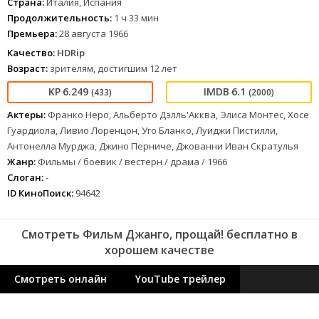
Страна:
Италия, Испания
Продолжительность:
1 ч 33 мин
Премьера:
28 августа 1966
Качество:
HDRip
Возраст:
зрителям, достигшим 12 лет
6.249
6.1
(433)
(2000)
Актеры:
Франко Неро, Альберто Дэлль'Акква, Элиса Монтес, Хосе
Гуардиола, Ливио Лоренцон, Уго Бланко, Луиджи Пистилли,
Антонелла Мурджа, Джино Перниче, Джованни Иван Скратулья
Жанр:
Фильмы / боевик / вестерн / драма / 1966
Слоган:
-
ID КиноПоиск:
94642
Смотреть Фильм Джанго, прощай! бесплатно в
хорошем качестве
Смотреть онлайн
YouTube трейлер