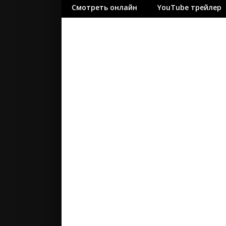
Смотреть онлайн
YouTube трейлер
ужасы
фантасти
фильм-ну
фэнтези