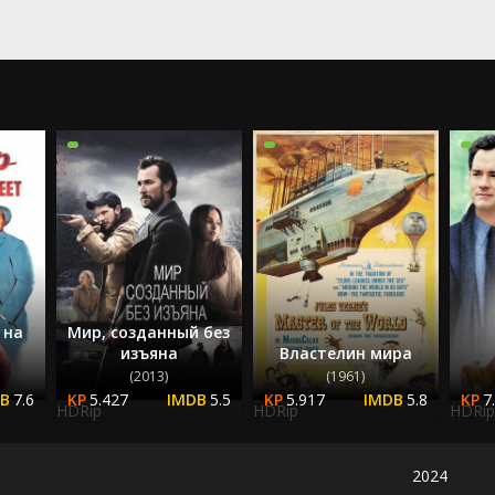
2023
2024
2025
 на
Мир, созданный без
изъяна
Властелин мира
(2013)
(1961)
7.6
5.427
5.5
5.917
5.8
7
HDRip
HDRip
HDRip
2024