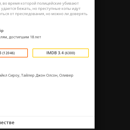
, во время которой полицейские убивают
 удается бежать, но преступные копы идут
рыться от преследования, но можно ли доверять
ip
лям, достигшим 18 лет
6
3.4
(12046)
(6300)
айкл Сироу, Тайлер Джон Олсон, Оливер
честве