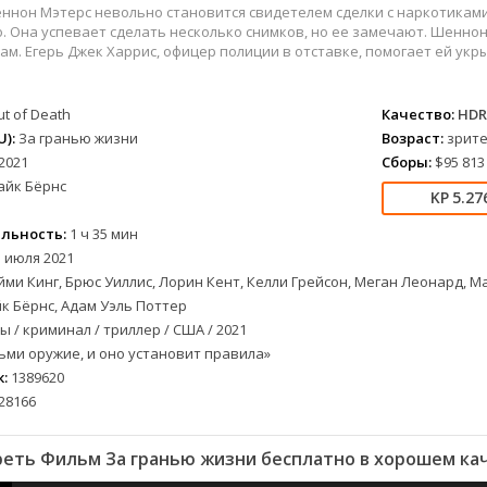
вестерн
СССР
Беларусь
1952
1990
ннон Мэтерс невольно становится свидетелем сделки с наркотиками
военный
Австралия
Бельгия
1953
1997
. Она успевает сделать несколько снимков, но ее замечают. Шеннон
там. Егерь Джек Харрис, офицер полиции в отставке, помогает ей ук
детектив
Австрия
Бразилия
1954
1998
документальный
Аргентина
Великобритания
1955
1999
t of Death
Качество:
HDR
лых
драма
Афганистан
Венесуэла
1956
2000
):
За гранью жизни
Возраст:
зрите
альный
история
Беларусь
Германия
1957
2001
2021
Сборы:
$95 813
комедия
Бельгия
Дания
1959
2002
айк Бёрнс
5.27
криминал
Болгария
Китай
1960
2003
мелодрама
Бразилия
Корея Южная
1961
2004
льность:
1 ч 35 мин
етражка
мюзикл
Великобритания
Мексика
1962
2005
 июля 2021
ми Кинг, Брюс Уиллис, Лорин Кент, Келли Грейсон, Меган Леонард, М
приключения
Венгрия
Перу
1963
2006
к Бёрнс, Адам Уэль Поттер
а
семейный
Гвинея
Польша
1965
2007
 / криминал / триллер / США / 2021
спорт
Германия (ГДР)
Португалия
1966
2008
ьми оружие, и оно установит правила»
триллер
Германия (ФРГ)
Сингапур
1967
2009
:
1389620
ния
ужасы
Гонконг
Тайвань
1968
2010
28166
фантастика
Греция
Турция
1969
2011
фэнтези
Дания
Франция
1970
2012
еть Фильм За гранью жизни бесплатно в хорошем ка
музыка
Египет
Хорватия
1971
2013