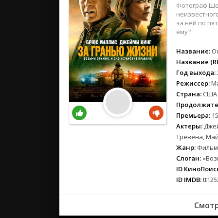
вестерн
Фотограф Ше
военный
неизвестного
за ней по пя
детектив
ему?
детский
Название:
Ou
для взрос
Название (RU
документ
Год выхода:
история
Режиссер:
М
драма
Страна:
США
комедия
Продолжите
коротком
Премьера:
15
Актеры:
Джей
криминал
Тревена, Май
мелодрам
Жанр:
Фильмы
музыка
Слоган:
«Воз
мюзикл
ID КиноПоиск
приключе
ID IMDB:
tt125
семейный
спорт
Смотр
триллер