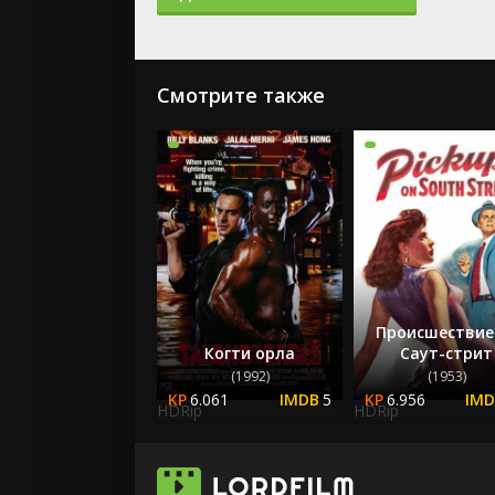
Смотрите также
Происшествие
Когти орла
Саут-стрит
(1992)
(1953)
6.061
5
6.956
HDRip
HDRip