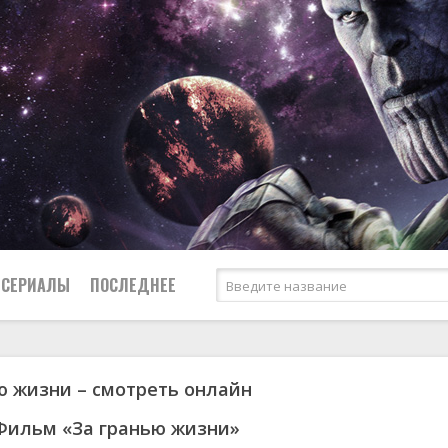
СЕРИАЛЫ
ПОСЛЕДНЕЕ
ю жизни – смотреть онлайн
я
биография
Россия
Австралия
1950
1973
боевик
США
Аргентина
1951
1984
Фильм «За гранью жизни»