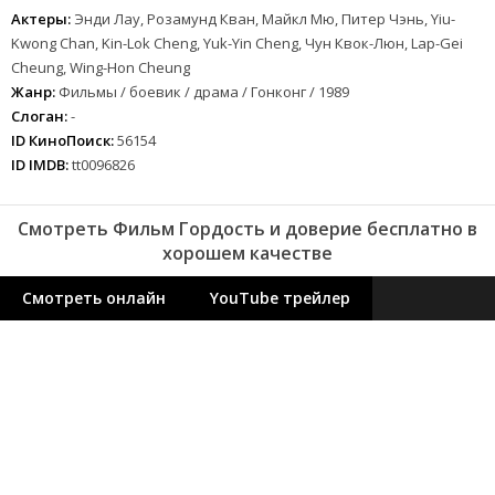
Актеры:
Энди Лау, Розамунд Кван, Майкл Мю, Питер Чэнь, Yiu-
Kwong Chan, Kin-Lok Cheng, Yuk-Yin Cheng, Чун Квок-Люн, Lap-Gei
Cheung, Wing-Hon Cheung
Жанр:
Фильмы / боевик / драма / Гонконг / 1989
Слоган:
-
ID КиноПоиск:
56154
ID IMDB:
tt0096826
Смотреть Фильм Гордость и доверие бесплатно в
хорошем качестве
Смотреть онлайн
YouTube трейлер