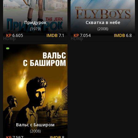
Придурок
Схватка в небе
(1979)
(2008)
6.605
7.1
7.054
6.8
HDRip
HDRip
Вальс с Баширом
(2008)
7.597
8