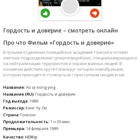
Гордость и доверие – смотреть онлайн
Про что Фильм «Гордость и доверие»
В лучшем отделении полицейских академий Гонконга готовят
элитное подразделение суперполицейских, специализирующихся
на нейтрализации террористов и охране важных людей. В
основном действие крутится вокруг четырех новобранцев,
которым приходится столкнуться с преступным синдикатом.
Название:
Ao qi xiong ying
Название (RU):
Гордость и доверие
Год выхода:
1989
Режиссер:
Кинг Чу Ли
Страна:
Гонконг
Продолжительность:
1 ч 30 мин
Премьера:
14 февраля 1989
Качество:
HDRip