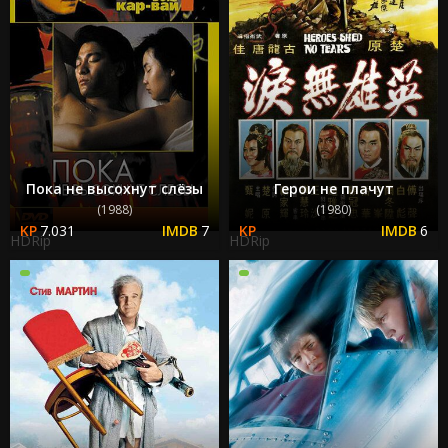
Пока не высохнут слёзы
Герои не плачут
(1988)
(1980)
7.031
7
6
HDRip
HDRip