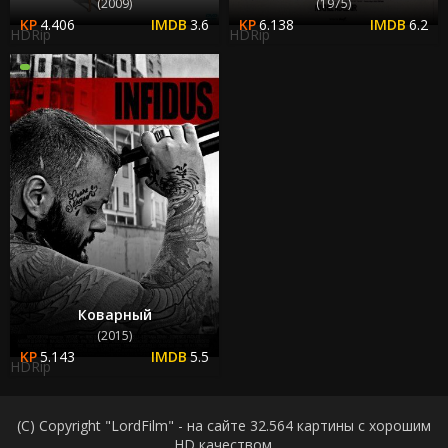
(2009)
(1975)
4.406
3.6
6.138
6.2
HDRip
HDRip
Коварный
(2015)
5.143
5.5
HDRip
(C) Copyright "LordFilm" - на сайте 32.564 картины с хорошим
HD качеством.