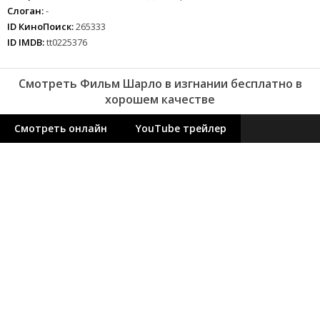
Слоган:
-
ID КиноПоиск:
265333
ID IMDB:
tt0225376
Смотреть Фильм Шарло в изгнании бесплатно в
хорошем качестве
Смотреть онлайн
YouTube трейлер