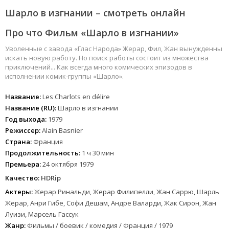
Шарло в изгнании – смотреть онлайн
Про что Фильм «Шарло в изгнании»
Уволенные с завода «Глас Народа» Жерар, Фил, Жан вынужденны
искать новую работу. Но поиск работы состоит из множества
приключений... Как всегда много комических эпизодов в
исполнении комик-группы «Шарло».
Название:
Les Charlots en délire
Название (RU):
Шарло в изгнании
Год выхода:
1979
Режиссер:
Alain Basnier
Страна:
Франция
Продолжительность:
1 ч 30 мин
Премьера:
24 октября 1979
Качество:
HDRip
Актеры:
Жерар Ринальди, Жерар Филипелли, Жан Саррю, Шарль
Жерар, Анри Гибе, Софи Дешам, Андре Валарди, Жак Сирон, Жан
Луизи, Марсель Гассук
Жанр:
Фильмы / боевик / комедия / Франция / 1979