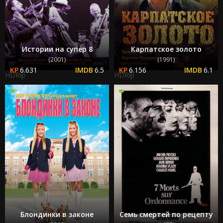
Истории на супер 8
Карпатское золото
(2001)
(1991)
6.631
6.5
6.156
6.1
HDRip
HDRip
Блондинки в законе
Семь смертей по рецепту