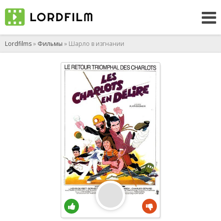
Lordfilms
»
Фильмы
» Шарло в изгнании