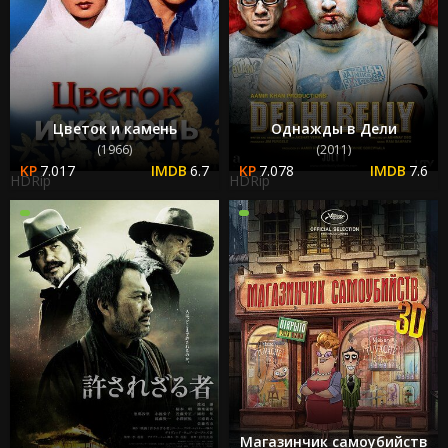
Цветок и камень
Однажды в Дели
(1966)
(2011)
7.017
6.7
7.078
7.6
HDRip
HDRip
Магазинчик самоубийств