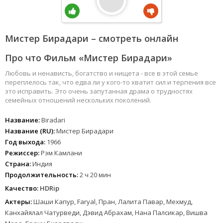
Мистер Бирадари – смотреть онлайн
Про что Фильм «Мистер Бирадари»
Любовь и ненависть, богатство и нищета - все в этой семье
переплелось так, что едва ли у кого-то хватит сил и терпения все
это исправить. Это очень запутанная драма о трудностях
семейных отношений нескольких поколений.
Название:
Biradari
Название (RU):
Мистер Бирадари
Год выхода:
1966
Режиссер:
Рэм Камлани
Страна:
Индия
Продолжительность:
2 ч 20 мин
Качество:
HDRip
Актеры:
Шаши Капур, Faryal, Пран, Лалита Павар, Мехмуд,
Канхайялал Чатурведи, Дэвид Абрахам, Нана Палсикар, Вишва