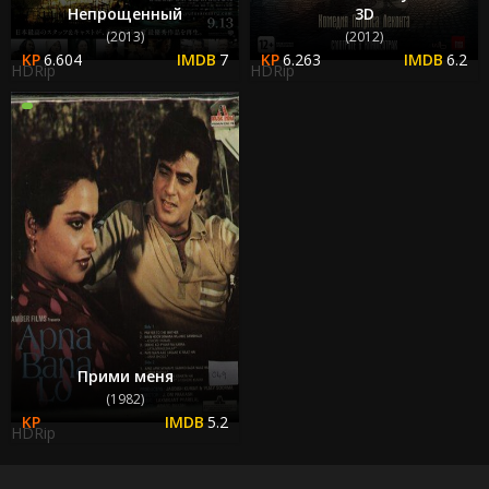
Непрощенный
3D
(2013)
(2012)
6.604
7
6.263
6.2
HDRip
HDRip
Прими меня
(1982)
5.2
HDRip