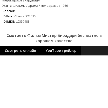
Мера, Брахм Бхардвадж
Жанр:
Фильмы / драма / мелодрама / 1966
Слоган:
-
ID КиноПоиск:
223015
ID IMDB:
tt0357483
Смотреть Фильм Мистер Бирадари бесплатно в
хорошем качестве
Смотреть онлайн
YouTube трейлер