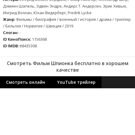
Дэмиен Шапель, Эдвин Эндре, Андерс Т. Андерсен, Эрик Хивью,
Ингрид Воллан, Юхан Видерберг, Fredrik Lycke
Жанр:
Фильмы / биография / военный / история / драма / триллер
/ Бельгия / Норвегия / Швеция / 2019
Слоган:
-
ID КиноПоиск:
1156368
ID IMDB:
tt8435308
Смотреть Фильм Шпионка бесплатно в хорошем
качестве
Смотреть онлайн
YouTube трейлер