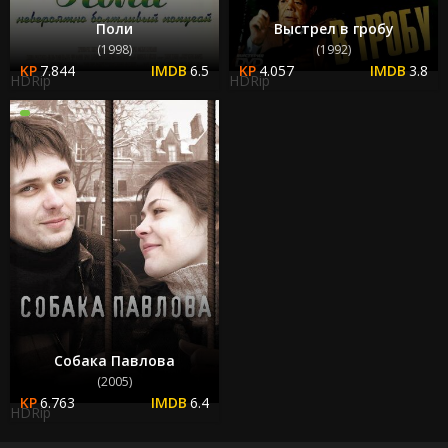
Поли
Выстрел в гробу
(1998)
(1992)
7.844
6.5
4.057
3.8
HDRip
HDRip
Собака Павлова
(2005)
6.763
6.4
HDRip