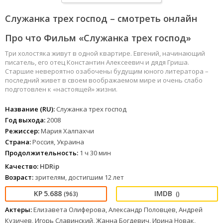
Служанка трех господ – смотреть онлайн
Про что Фильм «Служанка трех господ»
Три холостяка живут в одной квартире. Евгений, начинающий
писатель, его отец Константин Алексеевич и дядя Гриша.
Старшие невероятно озабочены будущим юного литератора –
последний живет в своем воображаемом мире и очень слабо
подготовлен к «настоящей» жизни.
Название (RU):
Служанка трех господ
Год выхода:
2008
Режиссер:
Мария Халпахчи
Страна:
Россия, Украина
Продолжительность:
1 ч 30 мин
Качество:
HDRip
Возраст:
зрителям, достигшим 12 лет
5.688
(963)
()
Актеры:
Елизавета Олиферова, Александр Половцев, Андрей
Кузичев, Игорь Славинский, Жанна Богдевич, Ирина Новак,