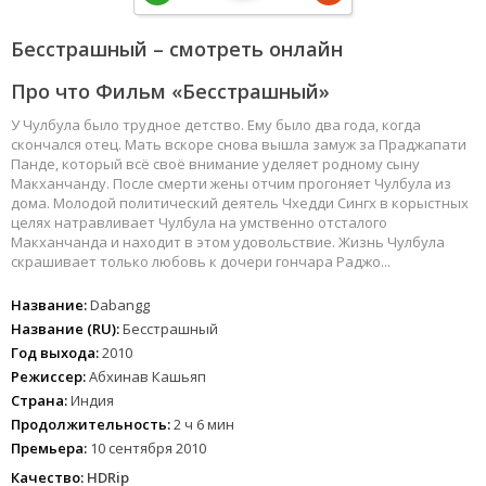
Бесстрашный – смотреть онлайн
Про что Фильм «Бесстрашный»
У Чулбула было трудное детство. Ему было два года, когда
скончался отец. Мать вскоре снова вышла замуж за Праджапати
Панде, который всё своё внимание уделяет родному сыну
Макханчанду. После смерти жены отчим прогоняет Чулбула из
дома. Молодой политический деятель Чхедди Сингх в корыстных
целях натравливает Чулбула на умственно отсталого
Макханчанда и находит в этом удовольствие. Жизнь Чулбула
скрашивает только любовь к дочери гончара Раджо...
Название:
Dabangg
Название (RU):
Бесстрашный
Год выхода:
2010
Режиссер:
Абхинав Кашьяп
Страна:
Индия
Продолжительность:
2 ч 6 мин
Премьера:
10 сентября 2010
Качество:
HDRip