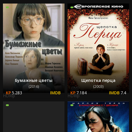
Бумажные цветы
Щепотка перца
(2016)
(2003)
5.283
7.184
7.4
HDRip
HDRip