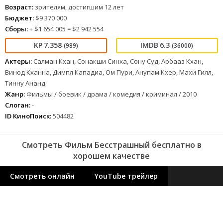
Возраст:
зрителям, достигшим 12 лет
Бюджет:
$9 370 000
Сборы:
+ $1 654 005 = $2 942 554
7.358
6.3
(989)
(36000)
Актеры:
Салман Кхан, Сонакши Синха, Сону Суд, Арбааз Кхан,
Винод Кханна, Димпл Кападиа, Ом Пури, Анупам Кхер, Махи Гилл,
Тинну Ананд
Жанр:
Фильмы / боевик / драма / комедия / криминал / 2010
Слоган:
-
ID КиноПоиск:
504482
Смотреть Фильм Бесстрашный бесплатно в
хорошем качестве
Смотреть онлайн
YouTube трейлер