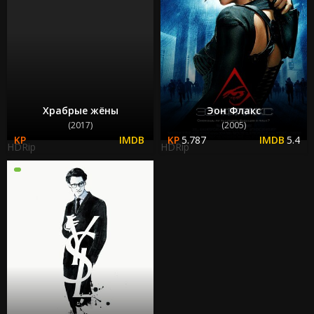
Храбрые жёны
Эон Флакс
(2017)
(2005)
5.787
5.4
HDRip
HDRip