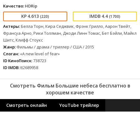
Качество:
HDRip
4.613
4.4
(220)
(1700)
Актеры:
Белла Торн, Кира Седжвик, Фрэнк Грилло, Аарон Твейт,
Франсуа Арно, Рики Толлман, Джоди Линн Томас, Бет Бэйли, Майкл
Шитс, Клифф Стоукс
Жанр:
Фильмы / драма / триллер / США / 2015
Слоган:
«A new level of fear»
ID КиноПоиск:
738723
ID IMDB:
tt2689958
Смотреть Фильм Большие небеса бесплатно в
хорошем качестве
Смотреть онлайн
YouTube трейлер