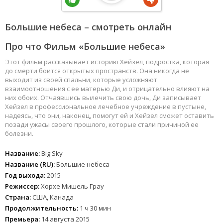
Большие небеса – смотреть онлайн
Про что Фильм «Большие небеса»
Этот фильм рассказывает историю Хейзел, подростка, которая
до смерти боится открытых пространств. Она никогда не
выходит из своей спальни, которые усложняют
взаимоотношения с ее матерью Ди, и отрицательно влияют на
них обоих. Отчаявшись вылечить свою дочь, Ди записывает
Хейзел в профессиональное лечебное учреждение в пустыне,
надеясь, что они, наконец, помогут ей и Хейзел сможет оставить
позади ужасы своего прошлого, которые стали причиной ее
болезни.
Название:
Big Sky
Название (RU):
Большие небеса
Год выхода:
2015
Режиссер:
Хорхе Мишель Грау
Страна:
США, Канада
Продолжительность:
1 ч 30 мин
Премьера:
14 августа 2015