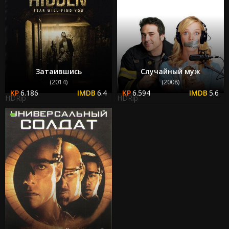
Затаившись
Случайный муж
(2014)
(2008)
6.186
6.4
6.594
5.6
HDRip
HDRip