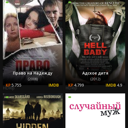
Право на Надежду
Адское дитя
(2008)
(2012)
5.755
4.799
4.9
HDRip
HDRip