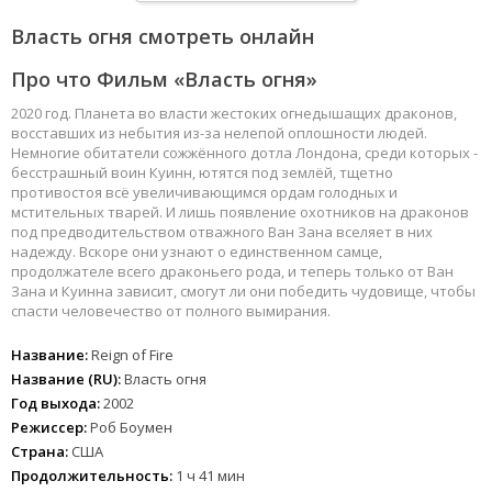
Власть огня смотреть онлайн
Про что Фильм «Власть огня»
2020 год. Планета во власти жестоких огнедышащих драконов,
восставших из небытия из-за нелепой оплошности людей.
Немногие обитатели сожжённого дотла Лондона, среди которых -
бесстрашный воин Куинн, ютятся под землёй, тщетно
противостоя всё увеличивающимся ордам голодных и
мстительных тварей. И лишь появление охотников на драконов
под предводительством отважного Ван Зана вселяет в них
надежду. Вскоре они узнают о единственном самце,
продолжателе всего драконьего рода, и теперь только от Ван
Зана и Куинна зависит, смогут ли они победить чудовище, чтобы
спасти человечество от полного вымирания.
Название:
Reign of Fire
Название (RU):
Власть огня
Год выхода:
2002
Режиссер:
Роб Боумен
Страна:
США
Продолжительность:
1 ч 41 мин