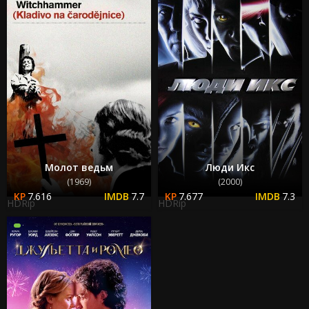
Молот ведьм
Люди Икс
(1969)
(2000)
7.616
7.7
7.677
7.3
HDRip
HDRip