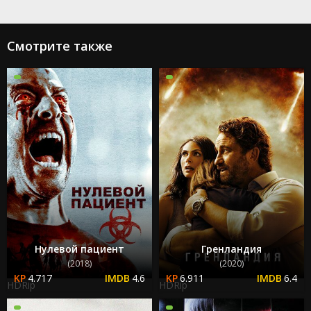
Смотрите также
Нулевой пациент
Гренландия
(2018)
(2020)
4.717
4.6
6.911
6.4
HDRip
HDRip