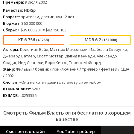
Премьера:
9 июля 2002
Качество:
HDRip
Возраст:
зрителям, достигшим 12 лет
Бюджет:
$60 000 000
Сборы:
+ $39 088 201 = $82 150 183
6.756
6.2
(43268)
(151000)
Актеры:
Кристиан Бэйл, Мэттью Макконахи, Изабелла Скорупко,
Джерард Батлер, Скотт Моттер, Дэвид Кеннеди, Александр
Сиддиг, Нед Деннехи, Рори Кинэн, Теренс Мэйнард
Жанр:
Фильмы / боевик / приключения / триллер / фэнтези / США
/ 2002
Слоган:
«Они не хотят делить планету с кем-либо»
ID КиноПоиск:
5207
ID IMDB:
tt0253556
Смотреть Фильм Власть огня бесплатно в хорошем
качестве
Смотреть онлайн
YouTube трейлер