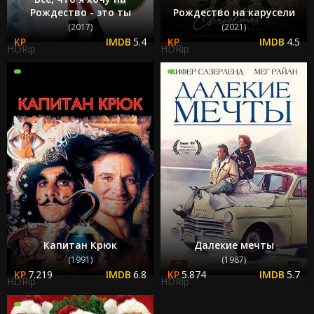
Рождество - это ты
Рождество на карусели
(2017)
(2021)
5.4
4.5
HDRip
HDRip
Капитан Крюк
Далекие мечты
(1991)
(1987)
7.219
6.8
5.874
5.7
HDRip
HDRip