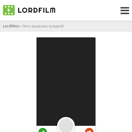
Lordfilms
» Лето мыльных пузырей