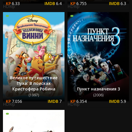
6.33
6.4
6.755
6.3
HDRip
HDRip
Великое путешествие
Пуха: В поисках
Кристофера Робина
Пункт назначения 3
(1997)
(2006)
7.056
7
6.354
5.9
HDRip
HDRip