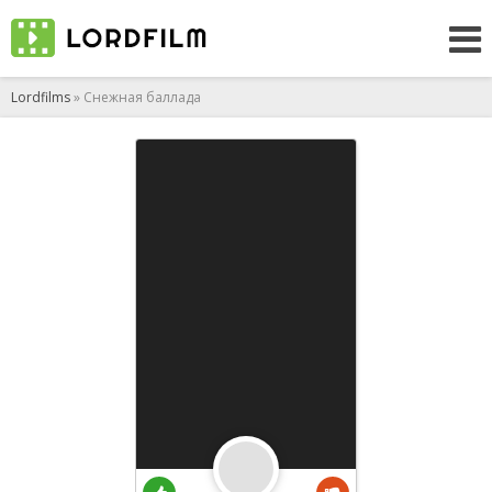
Lordfilms
» Снежная баллада