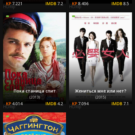
7.221
7.2
8.406
8.5
HDRip
HDRip
Пока станица спит
Жениться мне или нет?
(2013)
(2015)
4.014
4.2
7.094
7.1
HDRip
HDRip