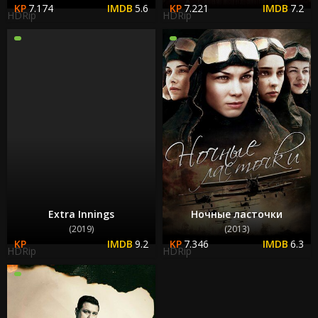
7.174
5.6
7.221
7.2
HDRip
HDRip
Extra Innings
Ночные ласточки
(2019)
(2013)
9.2
7.346
6.3
HDRip
HDRip