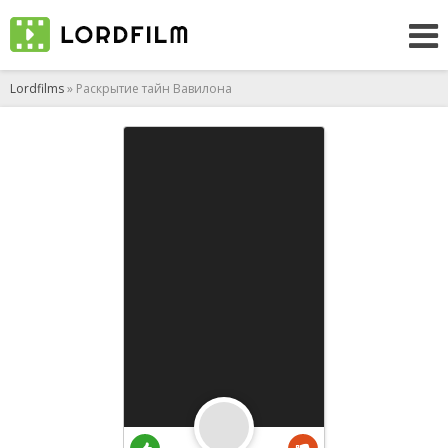
Lordfilms
» Раскрытие тайн Вавилона