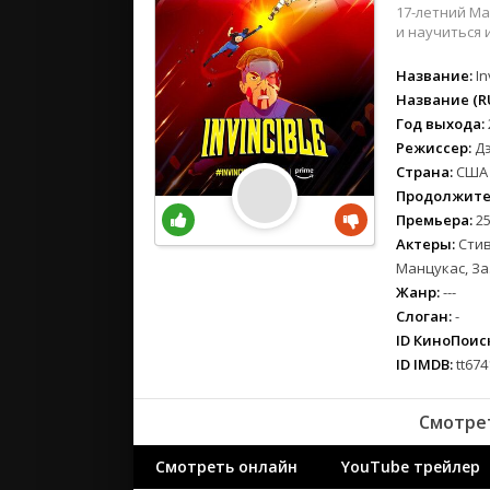
вестерн
17-летний Ма
военный
и научиться 
детектив
Название:
In
детский
Название (RU
для взрос
Год выхода:
документ
Режиссер:
Дэ
Страна:
США
история
Продолжите
драма
Премьера:
25
комедия
Актеры:
Стив
коротком
Манцукас, За
криминал
Жанр:
---
мелодрам
Слоган:
-
ID КиноПоиск
музыка
ID IMDB:
tt674
мюзикл
приключе
Смотре
семейный
спорт
Смотреть онлайн
YouTube трейлер
триллер