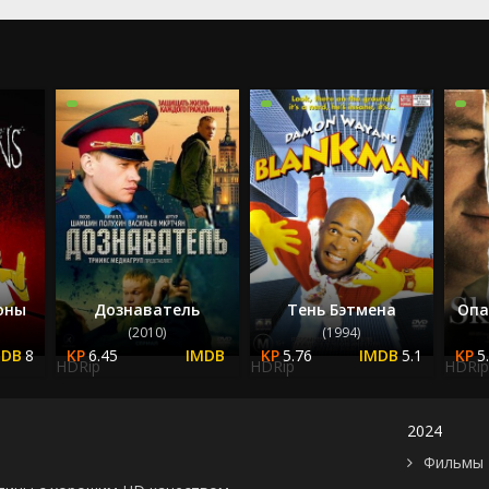
2023
2024
2025
моны
Дознаватель
Тень Бэтмена
Опа
(2010)
(1994)
8
6.45
5.76
5.1
5
HDRip
HDRip
HDRip
2024
Фильмы 