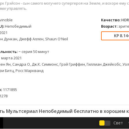
вестерн
СССР
Беларусь
1952
1990
рк Грэйсон - сын самого могучего супергероя на Земле, и вскоре ем
военный
Австралия
Бельгия
1953
1997
ими управлять.
детектив
Австрия
Бразилия
1954
1998
vincible
Качество:
HDR
документальный
Аргентина
Великобритания
1955
1999
):
Непобедимый
Возраст:
зрите
лых
драма
Афганистан
Венесуэла
1956
2000
2021
8.14
альный
история
Беларусь
Германия
1957
2001
н Дункан, Джефф Аллен, Shaun O'Neil
комедия
Бельгия
Дания
1959
2002
льность:
~ серия 50 минут
криминал
Болгария
Китай
1960
2003
 марта 2021
мелодрама
Бразилия
Корея Южная
1961
2004
ен Ян, Сандра О, Дж.К. Симмонс, Грэй Гриффин, Гиллиан Джейкобс, Уо
етражка
мюзикл
Великобритания
Мексика
1962
2005
зи Битц, Росс Маркванд
приключения
Венгрия
Перу
1963
2006
а
семейный
Гвинея
Польша
1965
2007
:
1171895
спорт
Германия (ГДР)
Португалия
1966
2008
1278
триллер
Германия (ФРГ)
Сингапур
1967
2009
ния
ужасы
Гонконг
Тайвань
1968
2010
ть Мультсериал Непобедимый бесплатно в хорошем к
фантастика
Греция
Турция
1969
2011
фэнтези
Дания
Франция
1970
2012
Свет
музыка
Египет
Хорватия
1971
2013