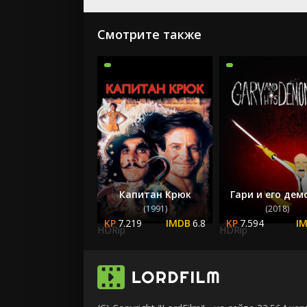
Смотрите также
Капитан Крюк
Гари и его де
(1991)
(2018)
7.219
6.8
7.594
HDRip
HDRip