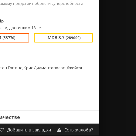
у самому предстоит обрести суперспобности
ip
лям, достигшим 18 лет
4
8.7
(55770)
(289000)
лтон Гоггинс, Крис Диамантополос, Джейсон
ачестве
Добавить в закладки
Есть жалоба?