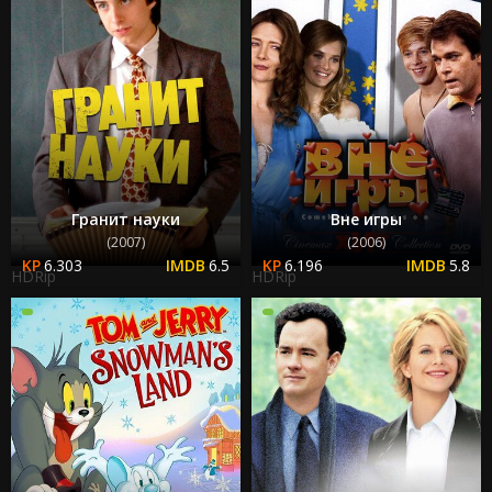
Гранит науки
Вне игры
(2007)
(2006)
6.303
6.5
6.196
5.8
HDRip
HDRip