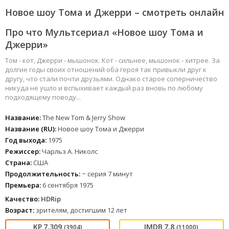
Новое шоу Тома и Джерри – смотреть онлайн
Про что Мультсериал «Новое шоу Тома и
Джерри»
Том - кот, Джерри - мышонок. Кот - сильнее, мышонок - хитрее. За
долгие годы своих отношений оба героя так привыкли друг к
другу, что стали почти друзьями. Однако старое соперничество
никуда не ушло и вспыхивает каждый раз вновь по любому
подходящему поводу...
Название:
The New Tom & Jerry Show
Название (RU):
Новое шоу Тома и Джерри
Год выхода:
1975
Режиссер:
Чарльз А. Николс
Страна:
США
Продолжительность:
~ серия 7 минут
Премьера:
6 сентября 1975
Качество:
HDRip
Возраст:
зрителям, достигшим 12 лет
7.309
7.8
(3904)
(11000)