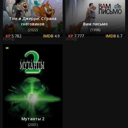
Том и Джерри: Страна
снеговиков
Вам письмо
(2022)
(1998)
5.782
4.9
7.777
6.7
HDRip
HDRip
Мутанты 2
(2001)