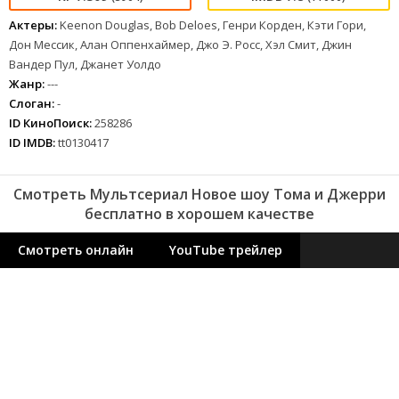
Актеры:
Keenon Douglas, Bob Deloes, Генри Корден, Кэти Гори,
Дон Мессик, Алан Оппенхаймер, Джо Э. Росс, Хэл Смит, Джин
Вандер Пул, Джанет Уолдо
Жанр:
---
Слоган:
-
ID КиноПоиск:
258286
ID IMDB:
tt0130417
Смотреть Мультсериал Новое шоу Тома и Джерри
бесплатно в хорошем качестве
Смотреть онлайн
YouTube трейлер