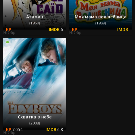
Атаман
Моя мама волшебница
(1960)
(1989)
6
HDRip
HDRip
Схватка в небе
(2008)
7.054
6.8
HDRip