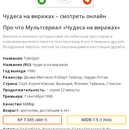
Чудеса на виражах – смотреть онлайн
Про что Мультсериал «Чудеса на виражах»
Весёлое и опасное путешествие по небесным просторам в
компании весёлого пилота-толстяка Балу и его отважных друзей.
Воздушные пираты, погони за сокровищами и настоящая дружба.
Название:
TaleSpin
Название (RU):
Чудеса на виражах
Год выхода:
1990
Режиссер:
Джэми Митчелл, Роберт Тейлор, Ларри Лэтэм
Страна:
США, Корея Южная, Франция, Япония, Тайвань, Гонконг
Продолжительность:
~ серия 22 минуты
Премьера:
7 сентября 1990
Качество:
HDRip
Возраст:
зрителям, достигшим 6 лет
7.345
7.5
(48817)
(17000)