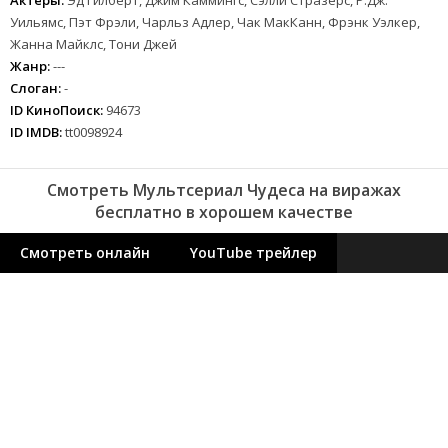
Актеры:
Эд Гилберт, Джим Каммингс, Сэлли Стразерс, Р.Дж.
Уильямс, Пэт Фрэли, Чарльз Адлер, Чак МакКанн, Фрэнк Уэлкер,
Жанна Майклс, Тони Джей
Жанр:
---
Слоган:
-
ID КиноПоиск:
94673
ID IMDB:
tt0098924
Смотреть Мультсериал Чудеса на виражах
бесплатно в хорошем качестве
Смотреть онлайн
YouTube трейлер