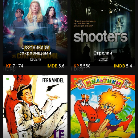
Охотники за
сокровищами
Стрелки
(2024)
(2002)
7.174
5.6
5.558
5.4
HDRip
HDRip